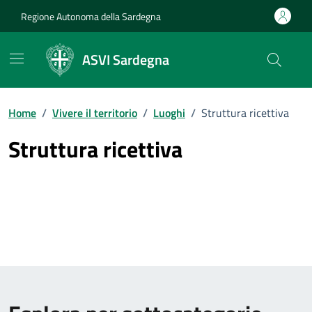
Vai ai contenuti
Vai al Footer
Regione Autonoma della Sardegna
ASVI Sardegna
Home
/
Vivere il territorio
/
Luoghi
/
Struttura ricettiva
Struttura ricettiva