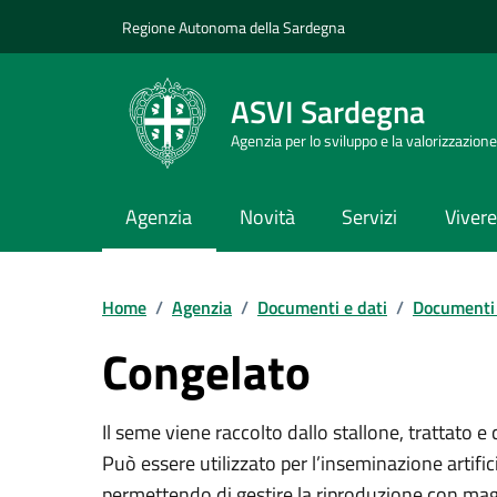
Vai ai contenuti
Vai al Footer
Regione Autonoma della Sardegna
ASVI Sardegna
Agenzia per lo sviluppo e la valorizzazione
Agenzia
Novità
Servizi
Vivere 
Home
/
Agenzia
/
Documenti e dati
/
Documenti 
Congelato
Il seme viene raccolto dallo stallone, trattato 
Può essere utilizzato per l’inseminazione artifi
permettendo di gestire la riproduzione con maggi