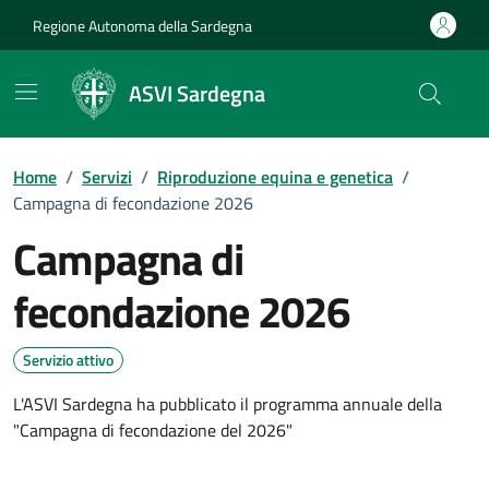
Vai ai contenuti
Vai al Footer
Regione Autonoma della Sardegna
ASVI Sardegna
Home
/
Servizi
/
Riproduzione equina e genetica
/
Campagna di fecondazione 2026
Campagna di
fecondazione 2026
Dettagli del servizio
Servizio attivo
L'ASVI Sardegna ha pubblicato il programma annuale della
"Campagna di fecondazione del 2026"