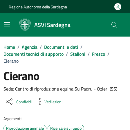
Vai ai contenuti
Vai al Footer
Regione Autonoma della Sardegna
ASVI Sardegna
Home
/
Agenzia
/
Documenti e dati
/
Documenti tecnici di supporto
/
Stalloni
/
Fresco
/
Cierano
Cierano
Dettaglio del documento
Sede: Centro di riproduzione equina Su Padru - Ozieri (SS)
Condividi
Vedi azioni
Argomenti:
Riproduzione animale
Ricerca e sviluppo