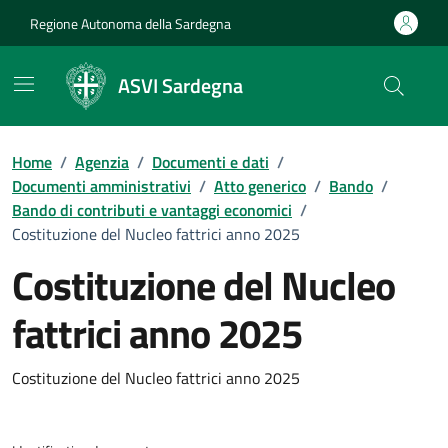
Vai ai contenuti
Vai al Footer
Regione Autonoma della Sardegna
ASVI Sardegna
Home
/
Agenzia
/
Documenti e dati
/
Documenti amministrativi
/
Atto generico
/
Bando
/
Bando di contributi e vantaggi economici
/
Costituzione del Nucleo fattrici anno 2025
Costituzione del Nucleo
fattrici anno 2025
Dettaglio del documento
Costituzione del Nucleo fattrici anno 2025