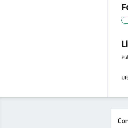
F
L
Pu
Ul
Con