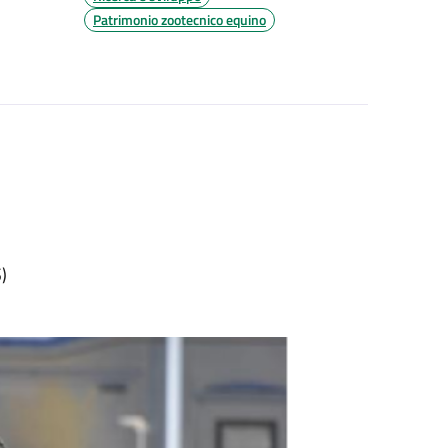
Patrimonio zootecnico equino
)