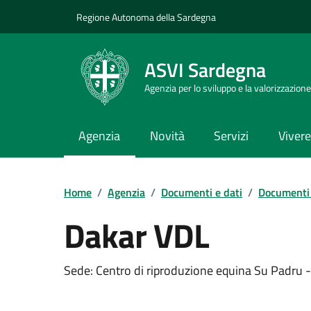
Vai ai contenuti
Vai al Footer
Regione Autonoma della Sardegna
ASVI Sardegna
Agenzia per lo sviluppo e la valorizzazione
Agenzia
Novità
Servizi
Vivere 
Home
/
Agenzia
/
Documenti e dati
/
Documenti 
Dakar VDL
Dettaglio del documento
Sede: Centro di riproduzione equina Su Padru - 