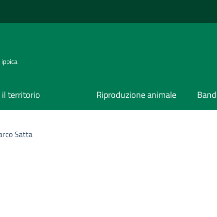
 ippica
il territorio
Riproduzione animale
Bandi
rco Satta
ona