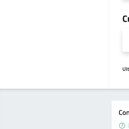
C
Ul
Con