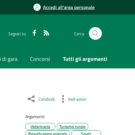
Accedi all'area personale
Seguici su
Cerca
 di gara
Concorsi
Tutti gli argomenti
Condividi
Vedi azioni
Argomenti:
Veterinaria
Turismo rurale
Riproduzione animale
Sport