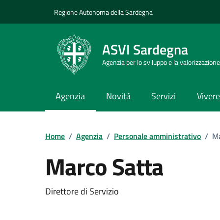
Vai ai contenuti
Vai al Footer
Regione Autonoma della Sardegna
ASVI Sardegna
Agenzia per lo sviluppo e la valorizzazione
Agenzia
Novità
Servizi
Vivere 
Home
/
Agenzia
/
Personale amministrativo
/
Ma
Marco Satta
Dettaglio della pers
Direttore di Servizio