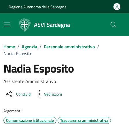
Vai ai contenuti
Vai al Footer
Regione Autonoma della Sardegna
ASVI Sardegna
Home
/
Agenzia
/
Personale amministrativo
/
Nadia Esposito
Nadia Esposito
Dettaglio della persona
Assistente Amministrativo
Condividi
Vedi azioni
Argomenti:
Comunicazione istituzionale
Trasparenza amministrativa