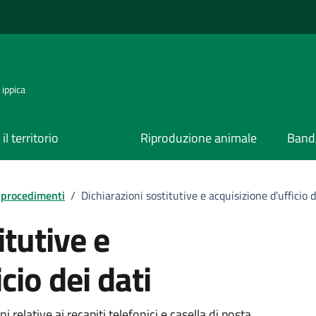
 ippica
il territorio
Riproduzione animale
Bandi
e procedimenti
/
Dichiarazioni sostitutive e acquisizione d'ufficio d
itutive e
cio dei dati
 relative ai recapiti telefonici e casella di posta