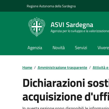
Vai ai contenuti
Vai al Footer
Regione Autonoma della Sardegna
ASVI Sardegna
Agenzia per lo sviluppo e la valorizzazione
Agenzia
Novità
Servizi
Vivere 
Home
/
Amministrazione trasparente
/
Attività 
Dichiarazioni sost
acquisizione d'uffi
Dettaglio Amministrazione Trasparente
In questa sezione sono disponibili le informazioni