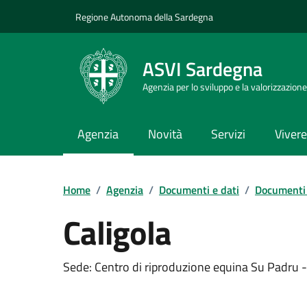
Vai ai contenuti
Vai al Footer
Regione Autonoma della Sardegna
ASVI Sardegna
Agenzia per lo sviluppo e la valorizzazione
Agenzia
Novità
Servizi
Vivere 
Home
/
Agenzia
/
Documenti e dati
/
Documenti 
Caligola
Dettaglio del documento
Sede: Centro di riproduzione equina Su Padru - 