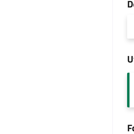
D
U
F