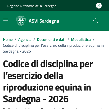
Vai ai contenuti
Vai al Footer
Regione Autonoma della Sardegna
ASVI Sardegna
Home
/
Agenzia
/
Documenti e dati
/
Modulistica
/
Codice di disciplina per l’esercizio della riproduzione equina in
Sardegna - 2026
Codice di disciplina per
l’esercizio della
riproduzione equina in
Sardegna - 2026