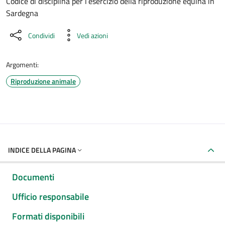
Dettaglio del documento
Codice di disciplina per l’esercizio della riproduzione equina in
Sardegna
Condividi
Vedi azioni
Argomenti:
Riproduzione animale
INDICE DELLA PAGINA
Documenti
Ufficio responsabile
Formati disponibili