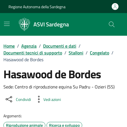
Vai ai contenuti
Vai al Footer
Regione Autonoma della Sardegna
ASVI Sardegna
Home
/
Agenzia
/
Documenti e dati
/
Documenti tecnici di supporto
/
Stalloni
/
Congelato
/
Hasawood de Bordes
Hasawood de Bordes
Dettaglio del documento
Sede: Centro di riproduzione equina Su Padru - Ozieri (SS)
Condividi
Vedi azioni
Argomenti:
Riproduzione animale
Ricerca e sviluppo