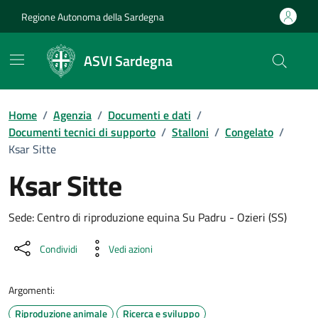
Vai ai contenuti
Vai al Footer
Regione Autonoma della Sardegna
ASVI Sardegna
Home
/
Agenzia
/
Documenti e dati
/
Documenti tecnici di supporto
/
Stalloni
/
Congelato
/
Ksar Sitte
Ksar Sitte
Dettaglio del documento
Sede: Centro di riproduzione equina Su Padru - Ozieri (SS)
Condividi
Vedi azioni
Argomenti:
Riproduzione animale
Ricerca e sviluppo