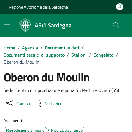
Vai ai contenuti
Vai al Footer
Regione Autonoma della Sardegna
ASVI Sardegna
Home
/
Agenzia
/
Documenti e dati
/
Documenti tecnici di supporto
/
Stalloni
/
Congelato
/
Oberon du Moulin
Oberon du Moulin
Dettaglio del documento
Sede: Centro di riproduzione equina Su Padru - Ozieri (SS)
Condividi
Vedi azioni
Argomenti:
Riproduzione animale
Ricerca e sviluppo