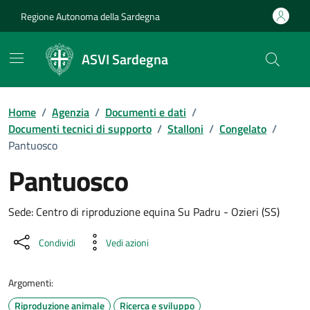
Vai ai contenuti
Vai al Footer
Regione Autonoma della Sardegna
ASVI Sardegna
Home
/
Agenzia
/
Documenti e dati
/
Documenti tecnici di supporto
/
Stalloni
/
Congelato
/
Pantuosco
Pantuosco
Dettaglio del documento
Sede: Centro di riproduzione equina Su Padru - Ozieri (SS)
Condividi
Vedi azioni
Argomenti:
Riproduzione animale
Ricerca e sviluppo