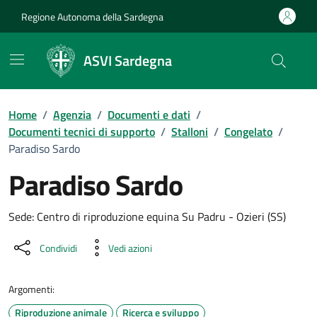
Vai ai contenuti
Vai al Footer
Regione Autonoma della Sardegna
ASVI Sardegna
Home
/
Agenzia
/
Documenti e dati
/
Documenti tecnici di supporto
/
Stalloni
/
Congelato
/
Paradiso Sardo
Paradiso Sardo
Dettaglio del documento
Sede: Centro di riproduzione equina Su Padru - Ozieri (SS)
Condividi
Vedi azioni
Argomenti:
Riproduzione animale
Ricerca e sviluppo