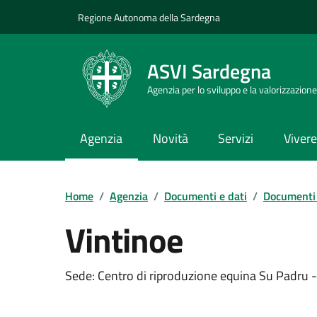
Vai ai contenuti
Vai al Footer
Regione Autonoma della Sardegna
ASVI Sardegna
Agenzia per lo sviluppo e la valorizzazione
Agenzia
Novità
Servizi
Vivere 
Home
/
Agenzia
/
Documenti e dati
/
Documenti 
Vintinoe
Dettaglio del documento
Sede: Centro di riproduzione equina Su Padru - 