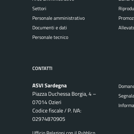
Settori
Riprodu
Personale amministrativo
Promozi
Documenti e dati
Allevato
Personale tecnico
CONTATTI
ASVI Sardegna
Domand
Piazza Duchessa Borgia, 4 –
Segnala
07014 Ozieri
Informa
Codice fiscale / P. IVA:
02974870905
Ufficio Relazioni con il Pubblico