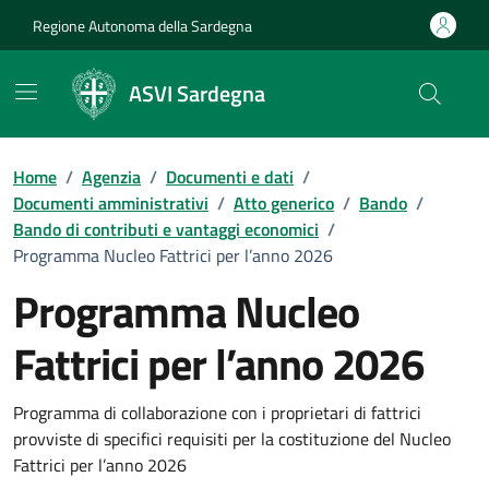
Vai ai contenuti
Vai al Footer
Regione Autonoma della Sardegna
ASVI Sardegna
Home
/
Agenzia
/
Documenti e dati
/
Documenti amministrativi
/
Atto generico
/
Bando
/
Bando di contributi e vantaggi economici
/
Programma Nucleo Fattrici per l’anno 2026
Programma Nucleo
Fattrici per l’anno 2026
Dettaglio del documento
Programma di collaborazione con i proprietari di fattrici
provviste di specifici requisiti per la costituzione del Nucleo
Fattrici per l’anno 2026