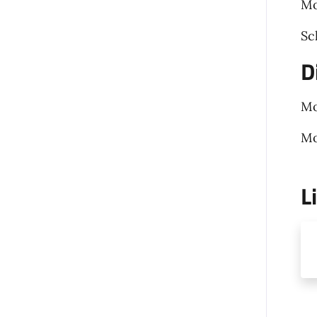
Mo
Sc
D
Mo
Mo
L