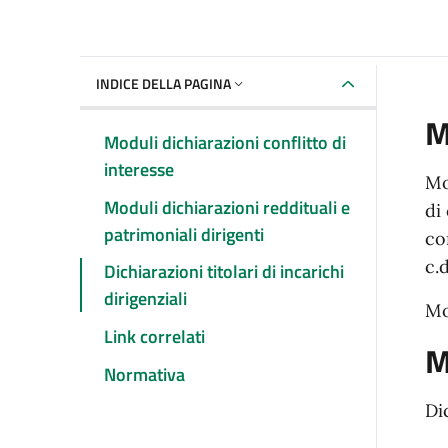
INDICE DELLA PAGINA
M
Moduli dichiarazioni conflitto di
interesse
Mo
Moduli dichiarazioni reddituali e
di
patrimoniali dirigenti
co
c.
Dichiarazioni titolari di incarichi
dirigenziali
Mo
Link correlati
M
Normativa
Di