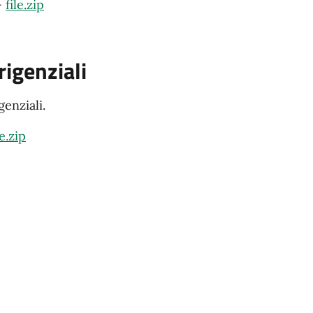
-
file.zip
irigenziali
genziali.
le.zip