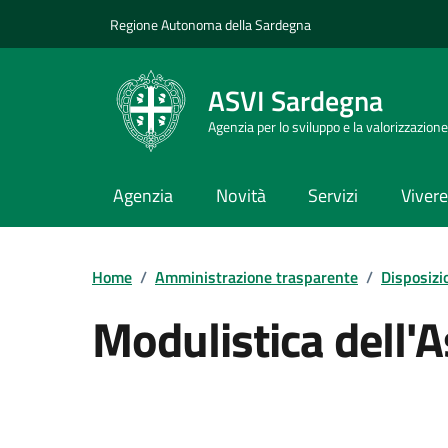
Vai ai contenuti
Vai al Footer
Regione Autonoma della Sardegna
ASVI Sardegna
Agenzia per lo sviluppo e la valorizzazione
Agenzia
Novità
Servizi
Vivere 
Home
/
Amministrazione trasparente
/
Disposizi
Modulistica dell'
Dettaglio Amministrazione Trasparente